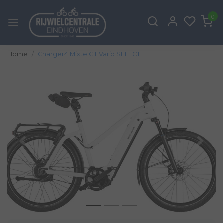
0
Home
Charger4 Mixte GT Vario SELECT
Vorige
Volg