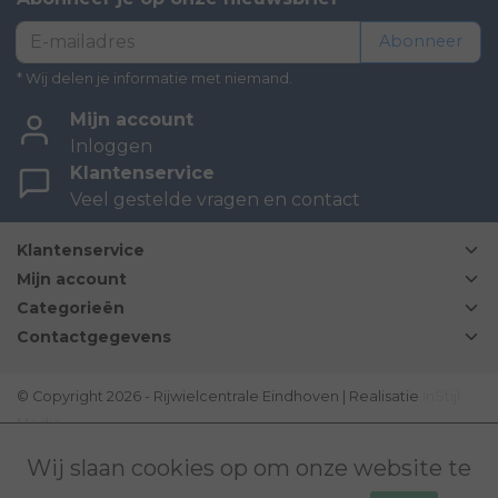
Abonneer
* Wij delen je informatie met niemand.
Mijn account
Inloggen
Klantenservice
Veel gestelde vragen en contact
Klantenservice
Mijn account
Categorieën
Contactgegevens
© Copyright 2026 - Rijwielcentrale Eindhoven | Realisatie
InStijl
Media
Disclaimer
|
Sitemap
|
Bovag Algemene voorwaarden
|
Wij slaan cookies op om onze website te