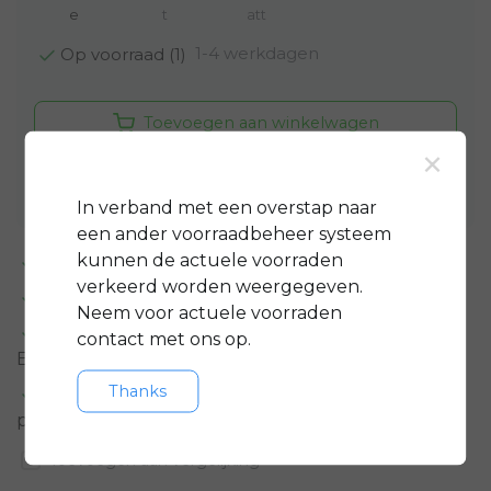
e
t
att
1-4 werkdagen
Op voorraad (1)
Toevoegen aan winkelwagen
×
Aan verlanglijst toevoegen
In verband met een overstap naar
een ander voorraadbeheer systeem
kunnen de actuele voorraden
Standaard 3 jaar
garantie op bijna alle fietsen
verkeerd worden weergegeven.
GRATIS
servicepakket t.w.v. minimaal € 150,-
Neem voor actuele voorraden
Gratis rijklare
bezorging in regio groot
contact met ons op.
Eindhoven
Thanks
Meer informatie?
Neem contact op over dit
product
Toevoegen aan vergelijking