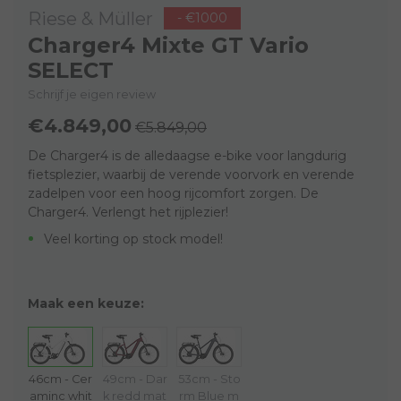
Riese & Müller
- €1000
Charger4 Mixte GT Vario
SELECT
Schrijf je eigen review
€4.849,00
€5.849,00
De Charger4 is de alledaagse e-bike voor langdurig
fietsplezier, waarbij de verende voorvork en verende
zadelpen voor een hoog rijcomfort zorgen. De
Charger4. Verlengt het rijplezier!
Veel korting op stock model!
Maak een keuze:
46cm - Cer
49cm - Dar
53cm - Sto
aminc whit
k redd mat
rm Blue m