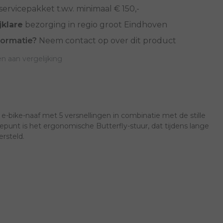
servicepakket t.w.v. minimaal € 150,-
jklare
bezorging in regio groot Eindhoven
formatie?
Neem contact op over dit product
 aan vergelijking
-bike-naaf met 5 versnellingen in combinatie met de stille
unt is het ergonomische Butterfly-stuur, dat tijdens lange
rsteld.