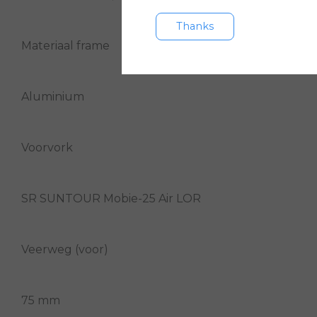
Thanks
Materiaal frame
Aluminium
Voorvork
SR SUNTOUR Mobie-25 Air LOR
Veerweg (voor)
75 mm