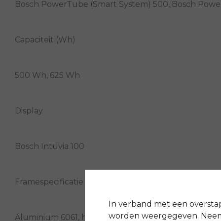
Bosch PowerTube (Smart System) 500, Bosch Powe
Capaciteit (Wh)
500 Wh, 625 Wh
Display
Bosch Intuvia 100
Framespecificatie
In verband met een oversta
worden weergegeven. Neem 
Aluminium 6061, hydroforming, interne Kabelführu