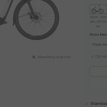
55cm - Met
allic Off Wh
ite
Accu keu
Op voo
Afbeelding vergroten
Standaa