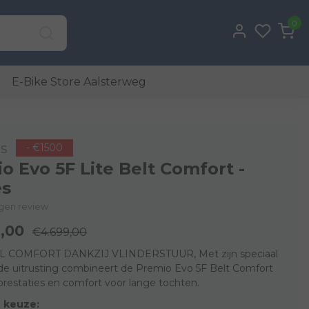
0
E-Bike Store Aalsterweg
s
- €1500
o Evo 5F Lite Belt Comfort -
s
eigen review
,00
€4.699,00
 COMFORT DANKZIJ VLINDERSTUUR, Met zijn speciaal
e uitrusting combineert de Premio Evo 5F Belt Comfort
prestaties en comfort voor lange tochten.
 keuze: