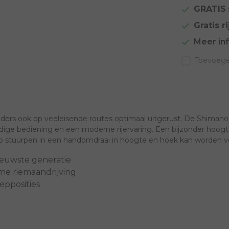
GRATIS
Gratis ri
Meer in
Toevoegen
ders ook op veeleisende routes optimaal uitgerust. De Shimano e
e bediening en een moderne rijervaring. Een bijzonder hoogtep
l-Up stuurpen in een handomdraai in hoogte en hoek kan worden ve
ieuwste generatie
me riemaandrijving
epposities