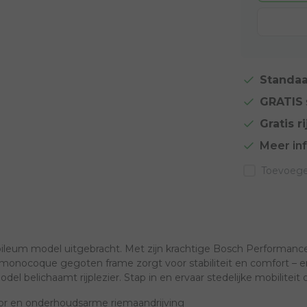
Standaa
GRATIS
Gratis ri
Meer in
Toevoegen
jubileum model uitgebracht. Met zijn krachtige Bosch Performan
e monocoque gegoten frame zorgt voor stabiliteit en comfort – e
l belichaamt rijplezier. Stap in en ervaar stedelijke mobiliteit o
r en onderhoudsarme riemaandrijving