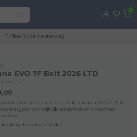
0
E-Bike Store Aalsterweg
s
na EVO 7F Belt 2026 LTD
eigen review
9,00
en efficiëntie gaan hand in hand: de Ravenna EVO 7F Belt
ecte metgezel voor stijlvolle stadsritten en ontspannen
verkeer.
ar zolang de voorraad strekt!