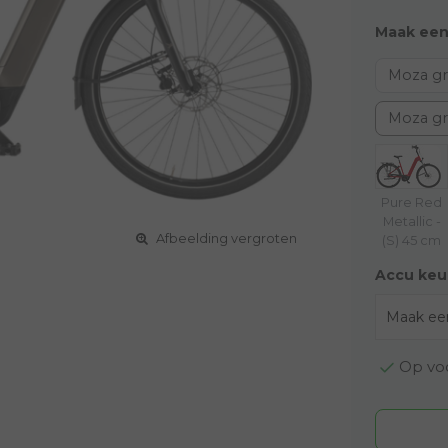
Maak een
Moza gri
Moza gri
Pure Red
Metallic -
Afbeelding vergroten
(S) 45 cm
Accu keu
Op voo