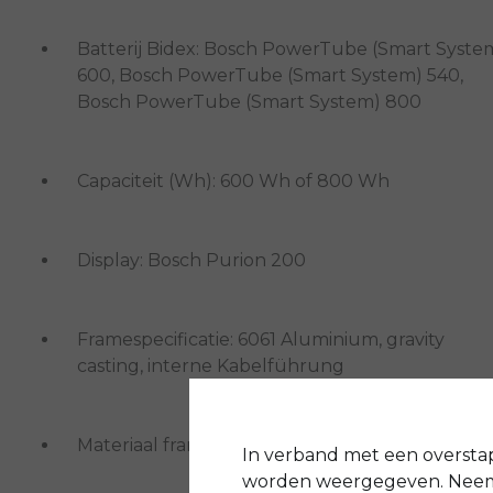
Batterij Bidex: Bosch PowerTube (Smart Syste
600, Bosch PowerTube (Smart System) 540,
Bosch PowerTube (Smart System) 800
Capaciteit (Wh): 600 Wh of 800 Wh
Display: Bosch Purion 200
Framespecificatie: 6061 Aluminium, gravity
casting, interne Kabelführung
Materiaal frame: Aluminium
In verband met een oversta
worden weergegeven. Neem 