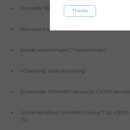
Voorvork: SR SUNTOUR NVX-30
Thanks
Veerweg (voor): 100 mm
Aantal versnellingen: 7 versnellingen
Schakeling: Naafversnelling
Schakelaar: SHIMANO Nexus SL-C3000 Revoshi
Achterderailleur: SHIMANO Nexus 7 SG-C3001-
7D