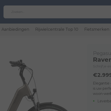
Aanbiedingen
Rijwielcentrale Top 10
Fietsmerken
Pegasu
Raven
Schrijf je 
€2.99
Elegantie 
is uw perf
woon-werk
Leverba