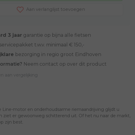
Aan verlanglijst toevoegen
rd 3 jaar
garantie op bijna alle fietsen
servicepakket t.w.v. minimaal € 150,-
jklare
bezorging in regio groot Eindhoven
formatie?
Neem contact op over dit product
 aan vergelijking
ce Line-motor en onderhoudsarme riemaandrijving glijdt u
n ziet er gewoonweg schitterend uit. Of het nu naar de markt,
p zijn best.