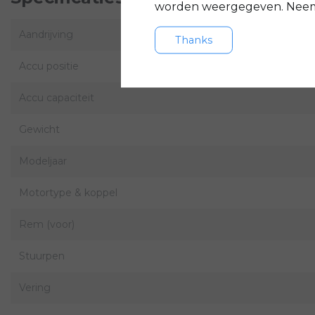
worden weergegeven. Neem 
Aandrijving
Thanks
Accu positie
Accu capaciteit
Gewicht
Modeljaar
Motortype & koppel
Rem (voor)
Stuurpen
Vering