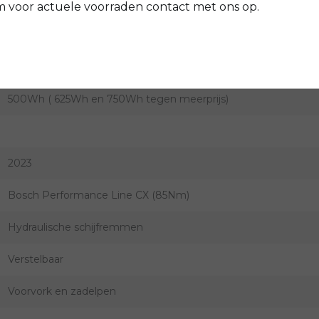
voor actuele voorraden contact met ons op.
Riem
In het frame
500Wh ( 625Wh en 750Wh tegen meerprijs)
2023
Bosch Performance Line CX (85Nm)
Hydraulische schijfremmen
Verstelbaar
Voorvork en zadelpen