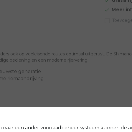
Gratis ri
Meer in
Toevoegen
ders ook op veeleisende routes optimaal uitgerust. De Shimano e
ige bediening en een moderne rijervaring.
ieuwste generatie
me riemaandrijving
Pegasus
837-29360
p naar een ander voorraadbeheer systeem kunnen de a