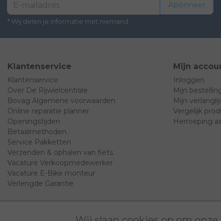
Abonneer
* Wij delen je informatie met niemand.
Klantenservice
Mijn accou
Klantenservice
Inloggen
Over De Rijwielcentrale
Mijn bestelli
Bovag Algemene voorwaarden
Mijn verlanglij
Online reparatie planner
Vergelijk pro
Openingstijden
Herroeping a
Betaalmethoden
Service Pakketten
Verzenden & ophalen van fiets
Vacature Verkoopmedewerker
Vacature E-Bike monteur
Verlengde Garantie
Wij slaan cookies op om onze 
© Copyright 2026 - Rijwielcentrale Eindhoven | Realisatie
InStijl Med