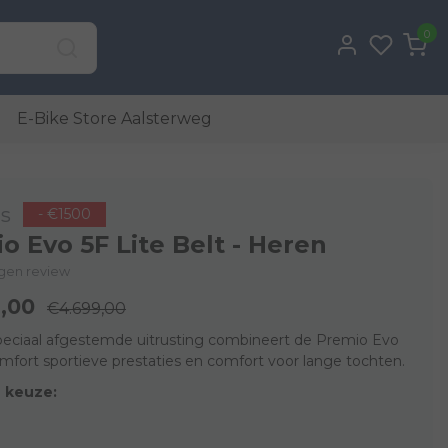
0
E-Bike Store Aalsterweg
s
- €1500
o Evo 5F Lite Belt - Heren
eigen review
,00
€4.699,00
speciaal afgestemde uitrusting combineert de Premio Evo
mfort sportieve prestaties en comfort voor lange tochten.
 keuze: