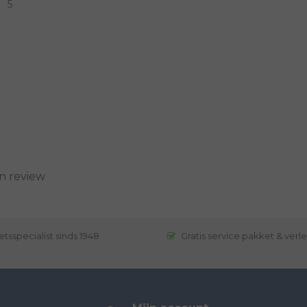
5
n review
etsspecialist sinds 1948
Gratis service pakket & verl