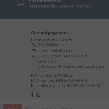
Klantenservice
Veel gestelde vragen en contact
Contactgegevens
Rijwielcentrale Eindhoven
040-2435954
info@rijwielcentrale.nl
E-BIKE Store - Aalsterweg 89
Eindhoven
CITY Store - Kruisstraat 98A Eindhoven
KvK Number: 90708822
BTW-number: NL865423088B01
Bankrekening: NL67 INGB 0009 3053 82
Meer over cookies »