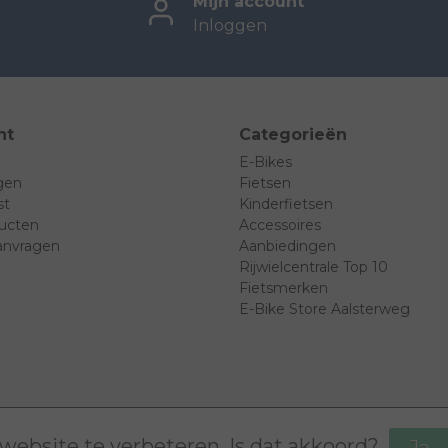
Mijn account
Inloggen
nt
Categorieën
E-Bikes
ngen
Fietsen
st
Kinderfietsen
ducten
Accessoires
anvragen
Aanbiedingen
Rijwielcentrale Top 10
Fietsmerken
E-Bike Store Aalsterweg
website te verbeteren. Is dat akkoord?
ia