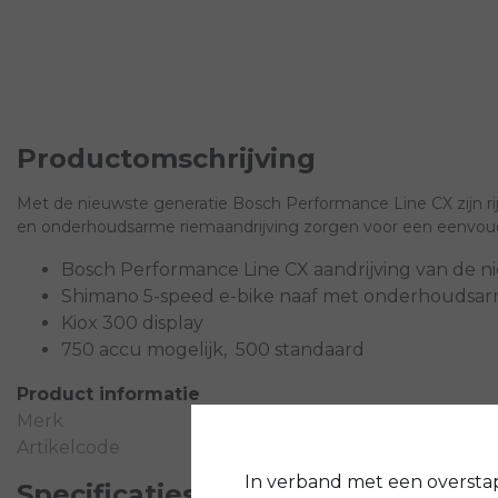
Productomschrijving
Met de nieuwste generatie Bosch Performance Line CX zijn rij
en onderhoudsarme riemaandrijving zorgen voor een eenvoud
Bosch Performance Line CX aandrijving van de n
Shimano 5-speed e-bike naaf met onderhoudsar
Kiox 300 display
750 accu mogelijk, 500 standaard
Product informatie
Merk
Artikelcode
In verband met een oversta
Specificaties