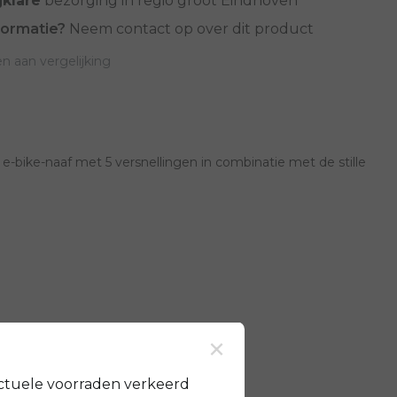
jklare
bezorging in regio groot Eindhoven
formatie?
Neem contact op over dit product
 aan vergelijking
-bike-naaf met 5 versnellingen in combinatie met de stille
×
ctuele voorraden verkeerd