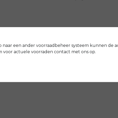
 oog een logische aanvulling op het strakke design. Samen bieden 
p naar een ander voorraadbeheer systeem kunnen de a
 vork. Onder het rubber bevindt zich een geïntegreerde voorvor
erborgen comfort noemen we dat.
voor actuele voorraden contact met ons op.
rgiebron
ccu's op de markt. Hun intelligente battery-managementsysteem
Met de ingebouwde 500Wh-accu heb je altijd actieradius genoeg.
e de accu zowel in je fiets als buiten je fiets opladen.