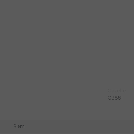
sbaar en de eBike is makkelijk en intuïtief te bedienen. Dankzij d
te versnelling: dat ontziet de accu en vergroot je actieradius. Met
Gazelle
G3881
Riem