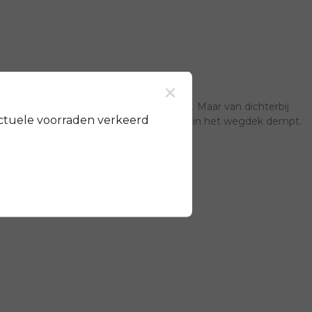
×
ze een opvallende en stijlvolle aanblik. Maar van dichterbij
ctuele voorraden verkeerd
kvering die de invloed van oneffenheden in het wegdek dempt.
 garandeert een lange levensduur en de efficiënte
 De accu zit vergrendeld met een slot in het frame. Met de