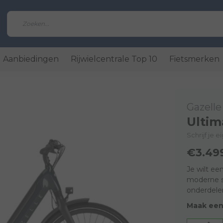
Aanbiedingen
Rijwielcentrale Top 10
Fietsmerken
Gazelle
Ultim
Schrijf je 
€3.49
Je wilt ee
moderne st
onderdele
Maak een