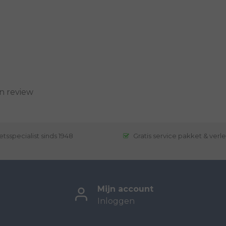
n review
etsspecialist sinds 1948
Gratis service pakket & verl
Mijn account
Inloggen