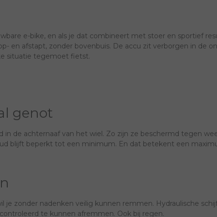
uwbare e-bike, en als je dat combineert met stoer en sportief res
p- en afstapt, zonder bovenbuis. De accu zit verborgen in de on
 situatie tegemoet fietst.
l genot
d in de achternaaf van het wiel. Zo zijn ze beschermd tegen we
houd blijft beperkt tot een minimum. En dat betekent een maxim
en
l je zonder nadenken veilig kunnen remmen. Hydraulische schij
ntroleerd te kunnen afremmen. Ook bij regen.