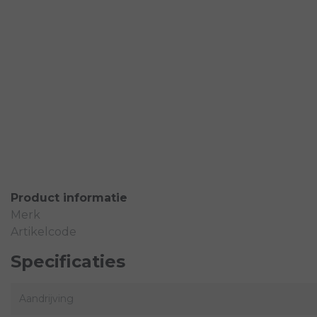
Bosch Intuvia LCD midden
Het Intuvia-display is bij alle lichtomstandigheden perfect lee
het stuur en dankzij het schakeladvies fiets je altijd in de juis
Product informatie
Merk
Artikelcode
Specificaties
Aandrijving