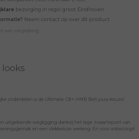
jklare
bezorging in regio groot Eindhoven
formatie?
Neem contact op over dit product
 aan vergelijking
 looks
lijke onderdelen is de Ultimate C8+ HMB Belt jouw keuze!
een uitgekiende wegligging dankzij het lage zwaartepunt van
edieningsgemak en een vlekkeloze werking. En voor onbezorgd