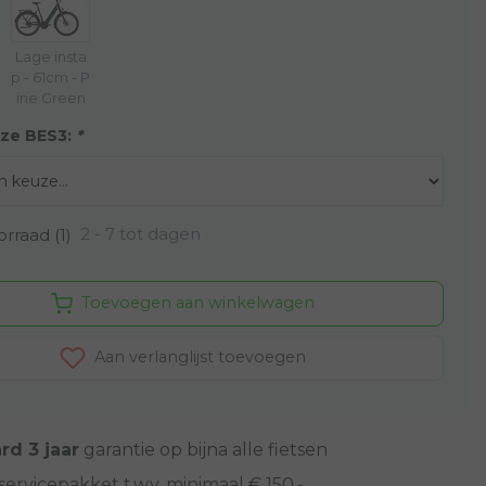
Lage insta
p - 61cm - P
ine Green
ze BES3:
*
2 - 7 tot dagen
rraad (1)
Toevoegen aan winkelwagen
Aan verlanglijst toevoegen
rd 3 jaar
garantie op bijna alle fietsen
servicepakket t.w.v. minimaal € 150,-