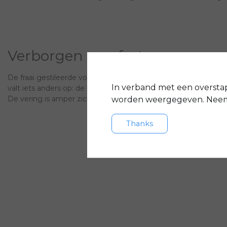
Verborgen comfort
De fraai gestileerde voorvork van de Ultimate is op het eerste
In verband met een oversta
valt iets anders op: de harmonicaverbinding tussen frame en
De vering is amper zichtbaar, maar des te meer voelbaar. V
worden weergegeven. Neem 
Thanks
Efficiënte ingebouwde ene
De lithium-ion-accu's van Bosch behoren tot de modernste a
aansturing van energie zorgt voor een optimale actieradius. 
fietssleutel haal je deze makkelijk uit de fiets. Handig, zo kan j