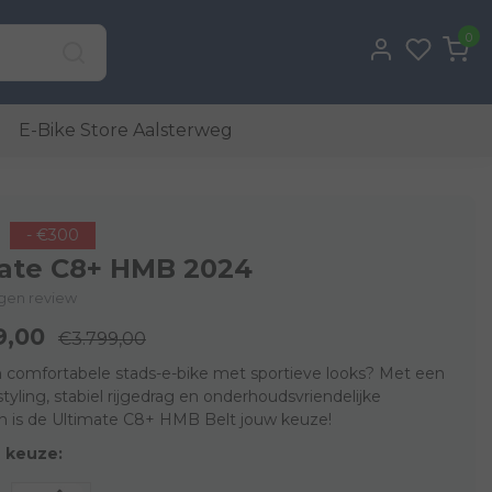
0
E-Bike Store Aalsterweg
- €300
ate C8+ HMB 2024
eigen review
9,00
€3.799,00
n comfortabele stads-e-bike met sportieve looks? Met een
yling, stabiel rijgedrag en onderhoudsvriendelijke
n is de Ultimate C8+ HMB Belt jouw keuze!
 keuze: