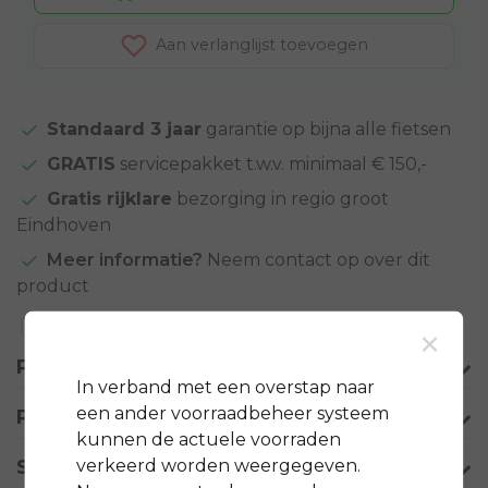
Aan verlanglijst toevoegen
Standaard 3 jaar
garantie op bijna alle fietsen
GRATIS
servicepakket t.w.v. minimaal € 150,-
Gratis rijklare
bezorging in regio groot
Eindhoven
Meer informatie?
Neem contact op over dit
product
×
Toevoegen aan vergelijking
Productomschrijving
In verband met een overstap naar
een ander voorraadbeheer systeem
Product informatie
kunnen de actuele voorraden
verkeerd worden weergegeven.
Specificaties