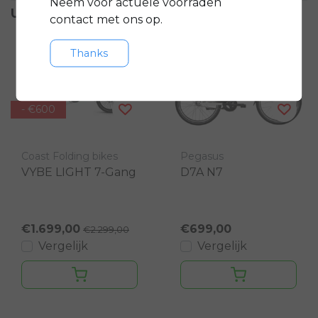
Neem voor actuele voorraden
Uitvoeringen
contact met ons op.
Thanks
- €600
Coast Folding bikes
Pegasus
VYBE LIGHT 7-Gang
D7A N7
€1.699,00
€699,00
€2.299,00
Vergelijk
Vergelijk