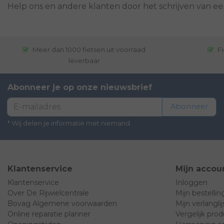
Help ons en andere klanten door het schrijven van ee
Meer dan 1000 fietsen uit voorraad
Fi
leverbaar
Abonneer je op onze nieuwsbrief
Abonneer
* Wij delen je informatie met niemand.
Klantenservice
Mijn accou
Klantenservice
Inloggen
Over De Rijwielcentrale
Mijn bestelli
Bovag Algemene voorwaarden
Mijn verlanglij
Online reparatie planner
Vergelijk pro