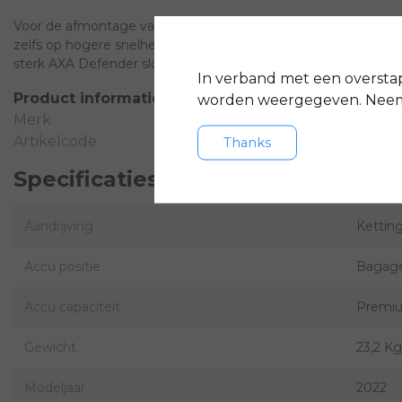
Voor de afmontage van deze elektrische fiets, is gekozen vo
zelfs op hogere snelheid. De geveerde onderdelen en hand ver
sterk AXA Defender slot en Schwalbe banden.
In verband met een oversta
Product informatie
worden weergegeven. Neem 
Merk
Artikelcode
Thanks
Specificaties
Aandrijving
Kettin
Accu positie
Bagage
Accu capaciteit
Premiu
Gewicht
23,2 Kg
Modeljaar
2022