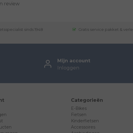
n review
etsspecialist sinds 1948
Gratis service pakket & verl
Mijn account
Inloggen
nt
Categorieën
E-Bikes
ngen
Fietsen
st
Kinderfietsen
ducten
Accessoires