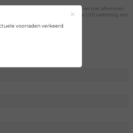
kent altijd lekker trappen en nooit problemen met afremmen,
×
tsen. Overige kenmerken zijn opvallende LED verlichting, een
ctuele voorraden verkeerd