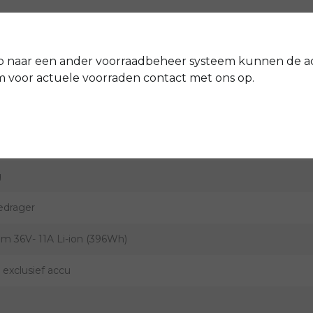
or een 7 versnellingsnaaf en rollerbrakes handremmen. Dit bete
stelbare stuurpen zorgen voor optimaal comfort tijdens het fie
p naar een ander voorraadbeheer systeem kunnen de a
voor actuele voorraden contact met ons op.
Pointer
1181127521
g
drager
m 36V- 11A Li-ion (396Wh)
 exclusief accu