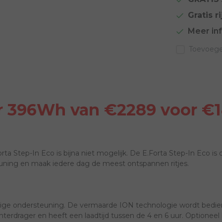
Gratis ri
Meer in
Toevoegen
r 396Wh van €2289 voor €1
rta Step-In Eco is bijna niet mogelijk. De E.Forta Step-In Eco i
teuning en maak iedere dag de meest ontspannen ritjes.
ttige ondersteuning. De vermaarde ION technologie wordt bedient 
erdrager en heeft een laadtijd tussen de 4 en 6 uur. Optioneel 