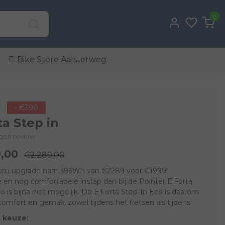
0
E-Bike Store Aalsterweg
r
- €390
ta Step in
eigen review
,00
€2.289,00
cu upgrade naar 396Wh van €2289 voor €1999!
 en nog comfortabele instap dan bij de Pointer E.Forta
o is bijna niet mogelijk. De E.Forta Step-In Eco is daarom
comfort en gemak, zowel tijdens het fietsen als tijdens
 keuze: