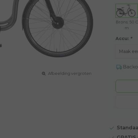
Brons; 50 C
m
Accu:
*
Backo
Afbeelding vergroten
Standaa
GRATIS