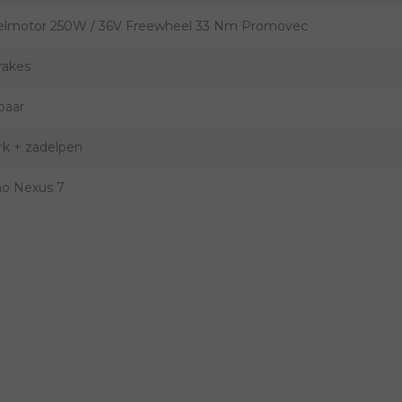
elmotor 250W / 36V Freewheel 33 Nm Promovec
rakes
baar
rk + zadelpen
o Nexus 7