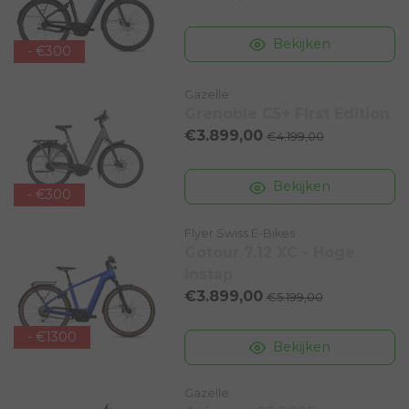
Bekijken
- €300
Gazelle
Grenoble C5+ First Edition
€3.899,00
€4.199,00
Bekijken
- €300
Flyer Swiss E-Bikes
Gotour 7.12 XC - Hoge
instap
€3.899,00
€5.199,00
- €1300
Bekijken
Gazelle