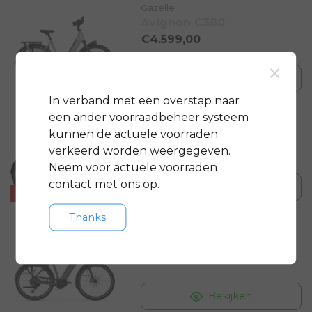
Gazelle
Avignon C380
€4.599,00
×
Bekijken
In verband met een overstap naar
een ander voorraadbeheer systeem
Flyer Swiss E-Bikes
G2 Gotour 7.43
kunnen de actuele voorraden
€4.399,00
€5.399,00
verkeerd worden weergegeven.
Neem voor actuele voorraden
contact met ons op.
Bekijken
- €1000
Thanks
Gazelle
Ultimate T11 2026
€4.299,00
Bekijken