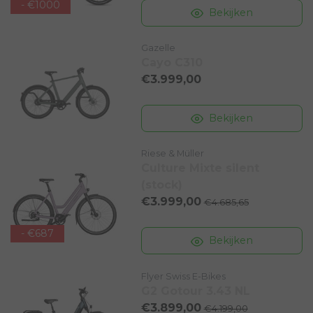
- €1000
Bekijken
Gazelle
Cayo C310
€3.999,00
Bekijken
Riese & Müller
Culture Mixte silent
(stock)
€3.999,00
€4.685,65
- €687
Bekijken
Flyer Swiss E-Bikes
G2 Gotour 3.43 NL
€3.899,00
€4.199,00