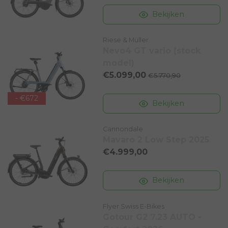
Bekijken
Riese & Müller
Nevo4 GT vario (stock
model)
€5.099,00
€5.770,90
- €672
Bekijken
Cannondale
Mavaro 2 Low Step 2025
€4.999,00
Bekijken
Flyer Swiss E-Bikes
Gotour G2 7.23 AUTO -