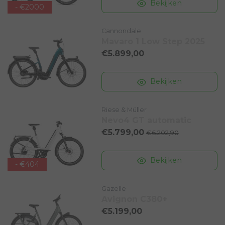
Bekijken
- €2000
Cannondale
Mavaro 1 Low Step 2025
€5.899,00
Bekijken
Riese & Müller
Nevo4 GT automatic
€5.799,00
€6.202,90
Bekijken
- €404
Gazelle
Avignon C380+
€5.199,00