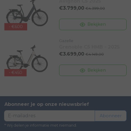
Avignon C5 2025
€3.799,00
€4.399,00
Bekijken
- €600
Gazelle
Grenoble C5 HMB - 2025
€3.699,00
€4.149,00
Bekijken
- €450
Abonneer je op onze nieuwsbrief
Abonneer
* Wij delen je informatie met niemand.