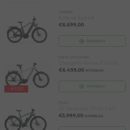
Gazelle
Eclipse Speed
€6.699,00
Bekijken
Riese und Muller
Charger5 Pinion T 53cm
€6.499,00
€7.729,00
Bekijken
- €1230
Flyer
G1 Upstreet TR:CF 7.63
€5.999,00
€7.999,00