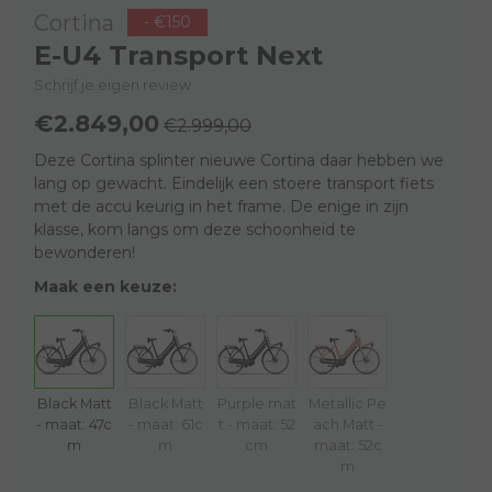
Cortina
- €150
E-U4 Transport Next
Schrijf je eigen review
€2.849,00
€2.999,00
Deze Cortina splinter nieuwe Cortina daar hebben we
lang op gewacht. Eindelijk een stoere transport fiets
met de accu keurig in het frame. De enige in zijn
klasse, kom langs om deze schoonheid te
bewonderen!
Maak een keuze:
Black Matt
Black Matt
Purple mat
Metallic Pe
- maat: 47c
- maat: 61c
t - maat: 52
ach Matt -
m
m
cm
maat: 52c
m