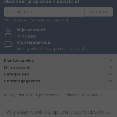
Abonneer je op onze nieuwsbrief
Abonneer
* Wij delen je informatie met niemand.
Mijn account
Inloggen
Klantenservice
Veel gestelde vragen en contact
Klantenservice
Mijn account
Categorieën
Contactgegevens
© Copyright 2026 - Rijwielcentrale Eindhoven | Realisatie
InStijl
Media
Disclaimer
|
Sitemap
|
Bovag Algemene voorwaarden
|
Wij slaan cookies op om onze website te