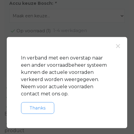
Accu keuze Bosch:
*
1-4 werkdagen
Op voorraad (1)
×
Toevoegen aan winkelwagen
In verband met een overstap naar
Aan verlanglijst toevoegen
een ander voorraadbeheer systeem
kunnen de actuele voorraden
verkeerd worden weergegeven.
Neem voor actuele voorraden
Standaard 3 jaar
garantie op bijna alle fietsen
contact met ons op.
GRATIS
servicepakket t.w.v. minimaal € 150,-
Gratis rijklare
bezorging in regio groot
Thanks
Eindhoven
Meer informatie?
Neem contact op over dit
product