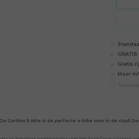
Standaa
GRATIS
Gratis ri
Meer in
Toevoegen
 Cortina E-Nite is de perfecte e-bike voor in de stad! Doo
iets en krachtige middenmotor met het SportDrive systeem zorgt