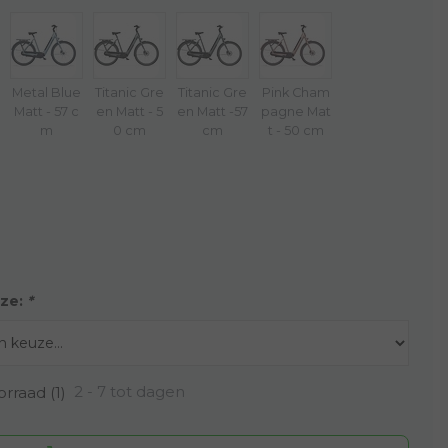
Metal Blue
Titanic Gre
Titanic Gre
Pink Cham
Matt - 57 c
en Matt - 5
en Matt -57
pagne Mat
m
0 cm
cm
t - 50 cm
ze:
*
2 - 7 tot dagen
rraad (1)