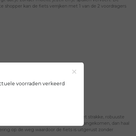
e shopper kan de fiets verrijken met 1 van de 2 voordragers
×
ctuele voorraden verkeerd
m de stabiele rijeigenschappen dankzij het strakke, robuuste
 stad! Ben je op je bestemming of thuis aangekomen, dan haal
ring op de weg waardoor de fiets is uitgerust zonder