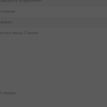
ydraulische schijfremmen
rstelbaar
adelpen
himano Nexus 7-Speed
n review