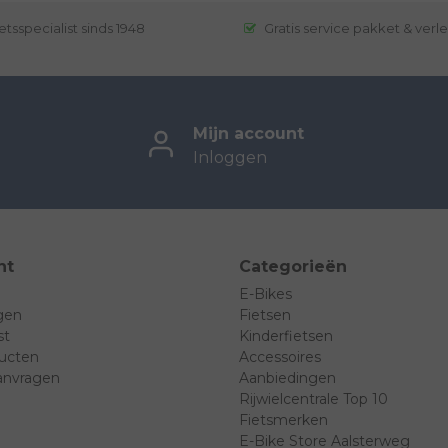
etsspecialist sinds 1948
Gratis service pakket & verl
Mijn account
Inloggen
nt
Categorieën
E-Bikes
ngen
Fietsen
st
Kinderfietsen
ducten
Accessoires
anvragen
Aanbiedingen
Rijwielcentrale Top 10
Fietsmerken
E-Bike Store Aalsterweg