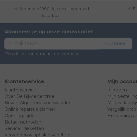
Meer dan 1000 fietsen uit voorraad
Fi
leverbaar
Abonneer je op onze nieuwsbrief
Abonneer
* Wij delen je informatie met niemand.
Klantenservice
Mijn accou
Klantenservice
Inloggen
Over De Rijwielcentrale
Mijn bestelli
Bovag Algemene voorwaarden
Mijn verlanglij
Online reparatie planner
Vergelijk pro
Openingstijden
Herroeping a
Betaalmethoden
Service Pakketten
Verzenden & ophalen van fiets