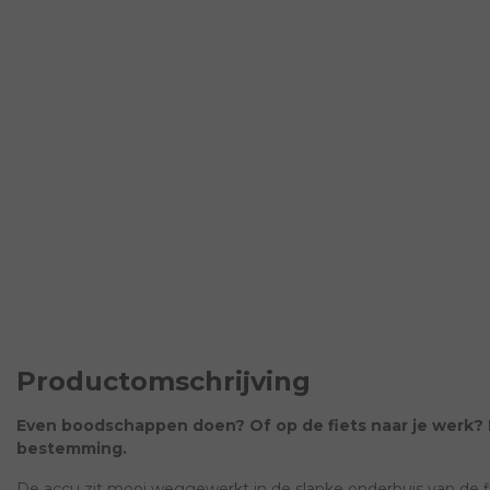
Productomschrijving
Even boodschappen doen? Of op de fiets naar je werk? De
bestemming.
De accu zit mooi weggewerkt in de slanke onderbuis van de f