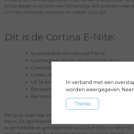
achterdrager is voorzien van het handige AVS systeem waar je
om hem helemaal compleet te maken. Let's go!
Dit is de Cortina E-Nite:
Superstabiel en robuust frame
Geïntegreerde en uitneembare accu
Geïntegreerde verlichting waardoor de fie
Unisex, dus te gebruiken door het hele ge
Uit te breiden met een voordrager en acce
In verband met een oversta
Benoemd tot ‘Voordelige keus' tijdens de
worden weergegeven. Neem 
Benoemd tot 'Beste koop' tijdens de ADR-f
Thanks
Ben jij op zoek naar een echte alleskunner? Dan is de Cortina 
frame. De geïntegreerde verlichting en het stevige frame zor
je gemakkelijk de geïntegreerde accu uit je fiets om deze op
verende voorvork. En dat komt de looks weer ten goede!