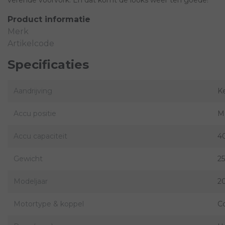
Product informatie
Merk
Artikelcode
Specificaties
Aandrijving
K
Accu positie
M
Accu capaciteit
4
Gewicht
25
Modeljaar
2
Motortype & koppel
C