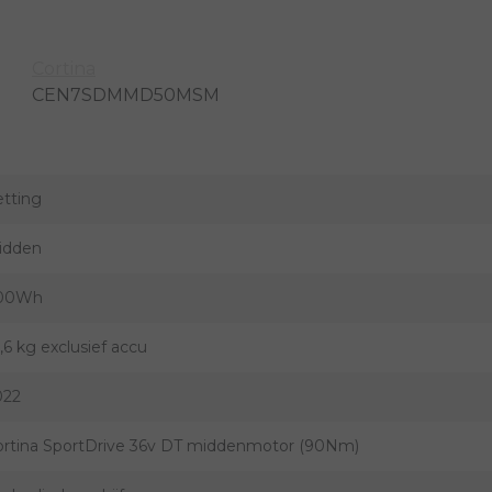
Cortina
CEN7SDMMD50MSM
etting
idden
00Wh
,6 kg exclusief accu
022
ortina SportDrive 36v DT middenmotor (90Nm)