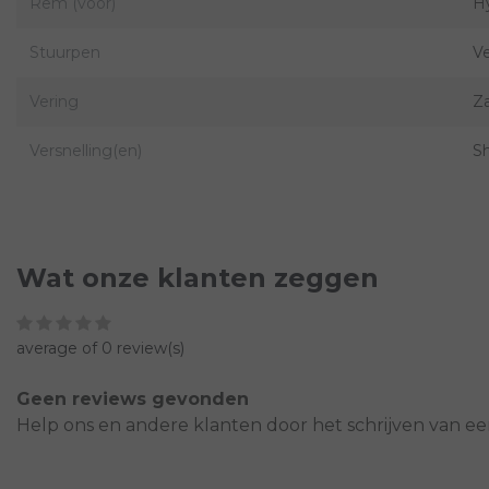
Rem (voor)
H
Stuurpen
Ve
Vering
Z
Versnelling(en)
S
Wat onze klanten zeggen
average of 0 review(s)
Geen reviews gevonden
Help ons en andere klanten door het schrijven van ee