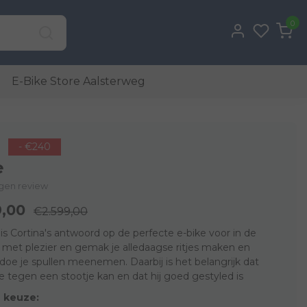
0
E-Bike Store Aalsterweg
- €240
e
eigen review
9,00
€2.599,00
is Cortina's antwoord op de perfecte e-bike voor in de
wil met plezier en gemak je alledaagse ritjes maken en
oe je spullen meenemen. Daarbij is het belangrijk dat
e tegen een stootje kan en dat hij goed gestyled is
 keuze: