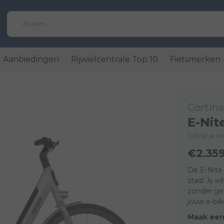
Aanbiedingen
Rijwielcentrale Top 10
Fietsmerken
Cortina
E-Nit
Schrijf je 
€2.35
De E-Nite 
stad! Jij 
zonder ged
jouw e-bik
Maak een