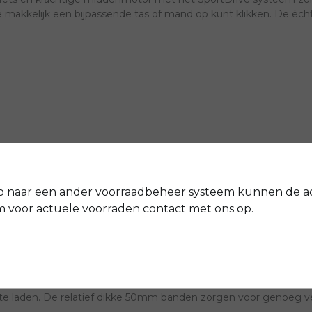
 makkelijk een bijpassende tas of mand op kunt klikken. De écht
ts tegen een stootje kan
zin
ssoires op de achterdrager
p naar een ander voorraadbeheer systeem kunnen de a
 ANWB e-bike test 2022
voor actuele voorraden contact met ons op.
ietstest 2023
E-Nite een ideale, unisex fiets voor jou. De fiets staat bekend o
gen ervoor dat de fiets tegen een stootje kan. Wel zo fijn in de
 te laden. De relatief dikke 50mm banden zorgen voor genoeg ve