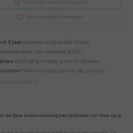
Toevoegen aan winkelwagen
Aan verlanglijst toevoegen
rd 3 jaar
garantie op bijna alle fietsen
servicepakket t.w.v. minimaal € 150,-
jklare
bezorging in regio groot Eindhoven
formatie?
Neem contact op over dit product
 aan vergelijking
r de fijne ondersteuning ben jij binnen no-time op je
 dat je zonder moeite jezelf en je spullen vervoert. De