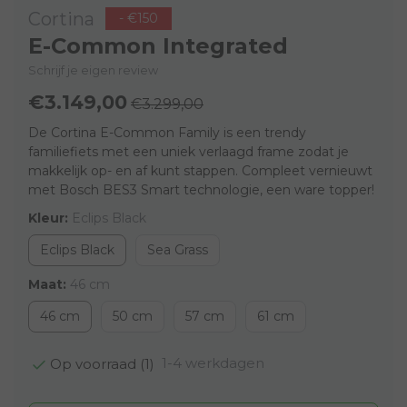
Cortina
- €150
E-Common Integrated
Schrijf je eigen review
€3.149,00
€3.299,00
De Cortina E-Common Family is een trendy
familiefiets met een uniek verlaagd frame zodat je
makkelijk op- en af kunt stappen. Compleet vernieuwt
met Bosch BES3 Smart technologie, een ware topper!
Kleur:
Eclips Black
Eclips Black
Sea Grass
Maat:
46 cm
46 cm
50 cm
57 cm
61 cm
1-4 werkdagen
Op voorraad (1)