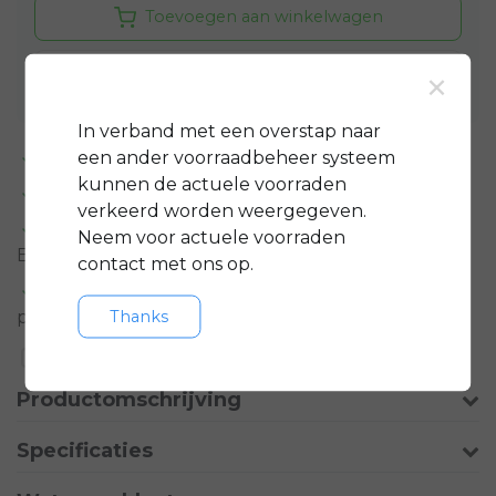
Toevoegen aan winkelwagen
×
Aan verlanglijst toevoegen
In verband met een overstap naar
een ander voorraadbeheer systeem
Standaard 3 jaar
garantie op bijna alle fietsen
kunnen de actuele voorraden
GRATIS
servicepakket t.w.v. minimaal € 150,-
verkeerd worden weergegeven.
Gratis rijklare
bezorging in regio groot
Neem voor actuele voorraden
Eindhoven
contact met ons op.
Meer informatie?
Neem contact op over dit
Thanks
product
Toevoegen aan vergelijking
Productomschrijving
Specificaties