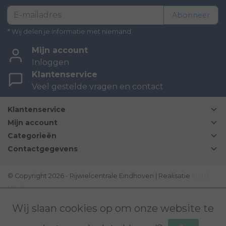
Abonneer
* Wij delen je informatie met niemand.
Mijn account
Inloggen
Klantenservice
Veel gestelde vragen en contact
Klantenservice
Mijn account
Categorieën
Contactgegevens
© Copyright 2026 - Rijwielcentrale Eindhoven | Realisatie
InStijl
Media
Disclaimer
|
Sitemap
|
Bovag Algemene voorwaarden
|
Wij slaan cookies op om onze website te