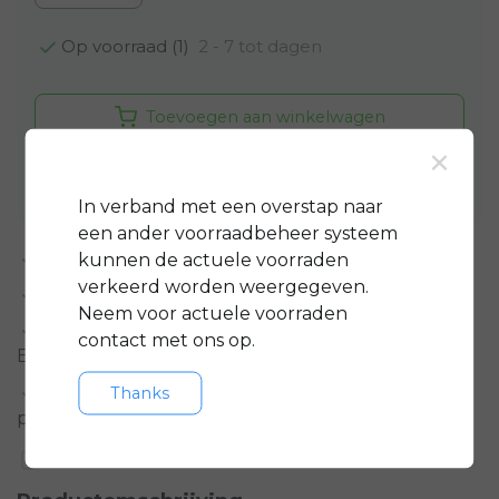
2 - 7 tot dagen
Op voorraad (1)
Toevoegen aan winkelwagen
×
Aan verlanglijst toevoegen
In verband met een overstap naar
een ander voorraadbeheer systeem
Standaard 3 jaar
garantie op bijna alle fietsen
kunnen de actuele voorraden
verkeerd worden weergegeven.
GRATIS
servicepakket t.w.v. minimaal € 150,-
Neem voor actuele voorraden
Gratis rijklare
bezorging in regio groot
contact met ons op.
Eindhoven
Meer informatie?
Neem contact op over dit
Thanks
product
Toevoegen aan vergelijking