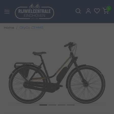
0
Home
CityGo C7 HMS
Vorige
Volg