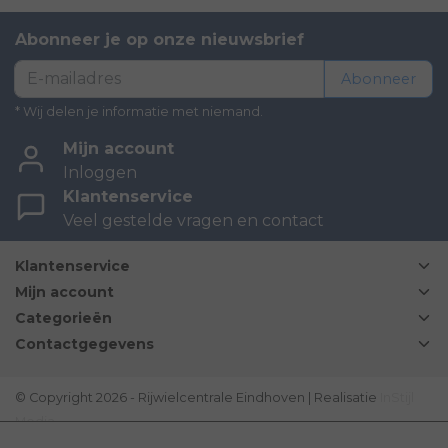
Abonneer je op onze nieuwsbrief
Abonneer
* Wij delen je informatie met niemand.
Mijn account
Inloggen
Klantenservice
Veel gestelde vragen en contact
Klantenservice
Mijn account
Categorieën
Contactgegevens
© Copyright 2026 - Rijwielcentrale Eindhoven | Realisatie
InStijl
Media
Disclaimer
|
Sitemap
|
Bovag Algemene voorwaarden
|