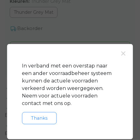
Kleuren:
Thunder Grey Mat
Thunder Grey Mat
Backorder
Toevoegen aan winkelwagen
×
Aan verlanglijst toevoegen
In verband met een overstap naar
een ander voorraadbeheer systeem
kunnen de actuele voorraden
Standaard 3 jaar
garantie op bijna alle fietsen
verkeerd worden weergegeven.
Neem voor actuele voorraden
GRATIS
servicepakket t.w.v. minimaal € 150,-
contact met ons op.
Gratis rijklare
bezorging in regio groot
Eindhoven
Thanks
Meer informatie?
Neem contact op over dit
product