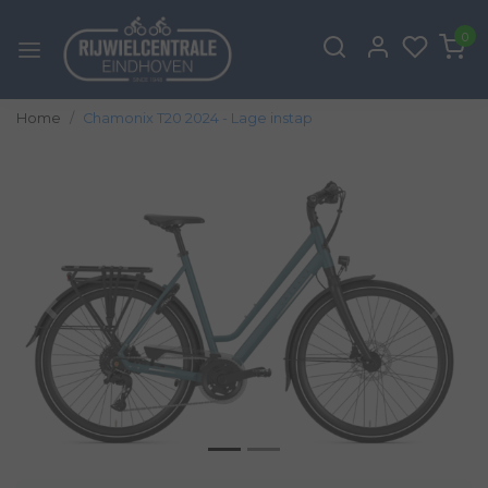
0
Home
Chamonix T20 2024 - Lage instap
Vorige
Volg