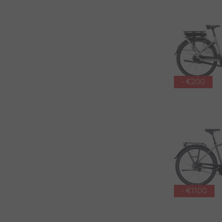
- €200
- €1100