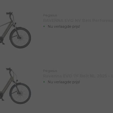
Pegasus
RAVENNA EVO NV Belt Performan
Nu verlaagde prijs!
Pegasus
Ravenna EVO 7F Belt NL 2025 - 
Nu verlaagde prijs!