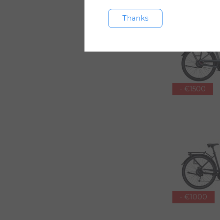
Thanks
- €1500
- €1000