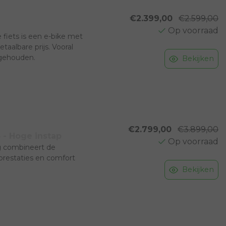
€2.399,00
€2.599,00
Op voorraad
 fiets is een e-bike met
aalbare prijs. Vooral
 gehouden.
Bekijken
€2.799,00
€3.899,00
 - Hoge instap
Op voorraad
ng combineert de
prestaties en comfort
Bekijken