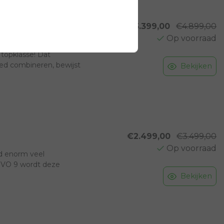
€3.399,00
€4.899,00
ap
Op voorraad
l qua design, techniek
 topklasse! Dat
oed combineren, bewijst
Bekijken
€2.499,00
€3.499,00
Op voorraad
ijd enorm veel
EVO 9 wordt deze
Bekijken