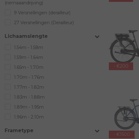
(riemaaandrijving)
9 Versnellingen (derailleur)
27 Versnellingen (Derailleur)
Lichaamslengte
1.54m - 1.58m
1.59m - 1.64m
- €200
1.65m - 1.70m
1.70m - 1.76m
1.77m - 1.82m
1.83m - 1.88m
1.89m - 1.95m
1.96m - 2.10m
Frametype
- €1500