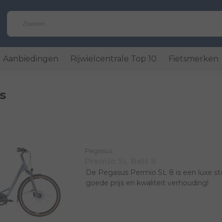
Aanbiedingen
Rijwielcentrale Top 10
Fietsmerken
s
Pegasus
Premio SL Belt 8
De Pegasus Permio SL 8 is een luxe st
goede prijs en kwaliteit verhouding!
Geliefde fiets
Ondertussen kent bijna iedereen dit Du