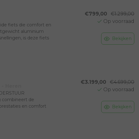
€799,00
€1.299,00
Op voorraad
de fiets die comfort en
chtgewicht aluminium
ellingen, is deze fiets
Bekijken
verkeer als ontspannen
€3.199,00
€4.699,00
 - Heren
Op voorraad
NDERSTUUR
ng combineert de
prestaties en comfort
Bekijken