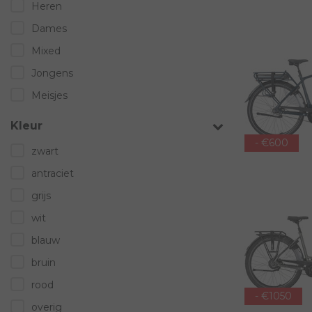
Heren
Dames
Mixed
Jongens
Meisjes
Kleur
- €600
zwart
antraciet
grijs
wit
blauw
bruin
rood
- €1050
overig