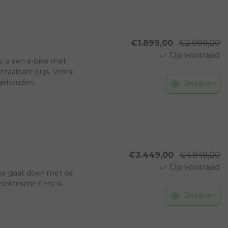
€1.899,00
€2.099,00
Op voorraad
s is een e-bike met
aalbare prijs. Vooral
 gehouden.
Bekijken
€3.449,00
€4.949,00
Op voorraad
 je gaat doen met de
ktrische fiets is
Bekijken