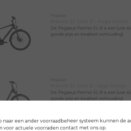
Pegasus
Premio SL Disk 8 - Hoge instap
De Pegasus Permio SL 8 is een luxe st
goede prijs en kwaliteit verhouding!
Geliefde fiets
Ondertussen kent bijna iedereen dit Du
Pegasus.
Pegasus
Premio SL Disk 8 - lage instap
De Pegasus Permio SL 8 is een luxe st
goede prijs en kwaliteit verhouding!
Geliefde fiets
Ondertussen kent bijna iedereen dit Du
p naar een ander voorraadbeheer systeem kunnen de a
Pegasus.
voor actuele voorraden contact met ons op.