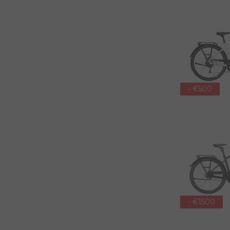
- €500
- €1500