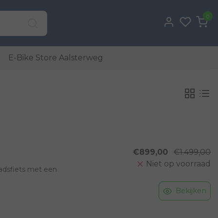
0
E-Bike Store Aalsterweg
€899,00
€1.499,00
Niet op voorraad
adsfiets met een
Bekijken
itse merk wel;