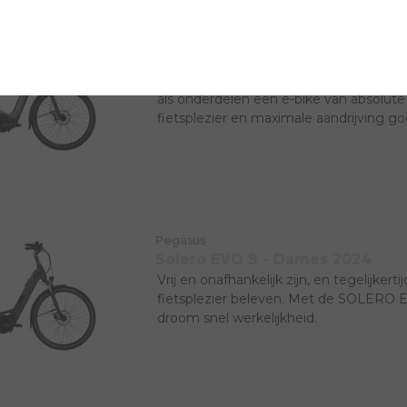
Pegasus
Premio EVO NV Lite - Lage inst
De nieuwe Premio EVO NV Belt is zowe
als onderdelen een e-bike van absolute
fietsplezier en maximale aandrijving g
de Premio EVO NV Belt.
Pegasus
Solero EVO 9 - Dames 2024
Vrij en onafhankelijk zijn, en tegelijkert
fietsplezier beleven. Met de SOLERO 
droom snel werkelijkheid.