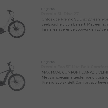
Pegasus
Premio SL Disc 27
Ontdek de Premio SL Disc 27, een hybri
veelzijdigheid combineert. Met een li
frame, een verende voorvork en 27 versn
ideaal voor zowel dagelijks woon-werk
tochten. De
Pegasus
Premio Evo 5F Lite Belt Comfort
MAXIMAAL COMFORT DANKZIJ VLI
Met zijn speciaal afgestemde uitrusti
Premio Evo 5F Belt Comfort sportieve 
voor lange tochten.