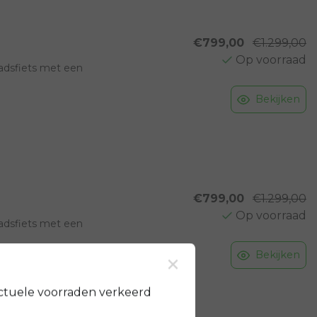
€799,00
€1.299,00
Op voorraad
adsfiets met een
Bekijken
itse merk wel;
€799,00
€1.299,00
Op voorraad
adsfiets met een
×
Bekijken
itse merk wel;
ctuele voorraden verkeerd