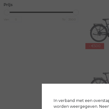
Prijs
Van
To
- €500
- €500
In verband met een oversta
worden weergegeven. Neem 