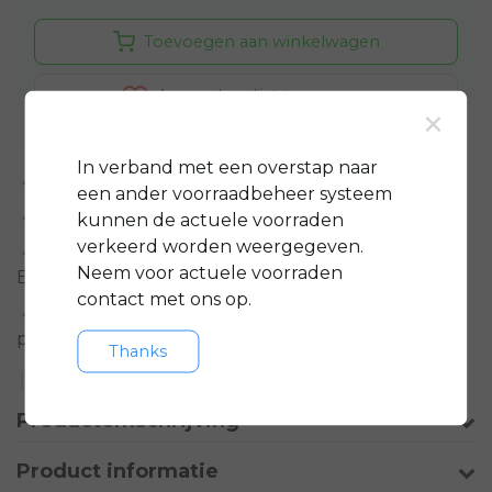
Toevoegen aan winkelwagen
Aan verlanglijst toevoegen
×
In verband met een overstap naar
Standaard 3 jaar
garantie op bijna alle fietsen
een ander voorraadbeheer systeem
GRATIS
servicepakket t.w.v. minimaal € 150,-
kunnen de actuele voorraden
verkeerd worden weergegeven.
Gratis rijklare
bezorging in regio groot
Neem voor actuele voorraden
Eindhoven
contact met ons op.
Meer informatie?
Neem contact op over dit
product
Thanks
Toevoegen aan vergelijking
Productomschrijving
Product informatie