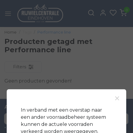
0
Home
Tags
Performance line
Producten getagd met
Performance line
Filters
Geen producten gevonden!
×
Abonneer je op onze nieuwsbrief
In verband met een overstap naar
een ander voorraadbeheer systeem
Abonneer
kunnen de actuele voorraden
* Wij delen je informatie met niemand.
verkeerd worden weergegeven.