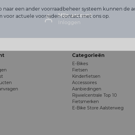
p naar een ander voorraadbeheer systeem kunnen de a
Mijn account
voor actuele voorraden contact met ons op.
Inloggen
nt
Categorieën
E-Bikes
ngen
Fietsen
st
Kinderfietsen
ducten
Accessoires
anvragen
Aanbiedingen
Rijwielcentrale Top 10
Fietsmerken
E-Bike Store Aalsterweg