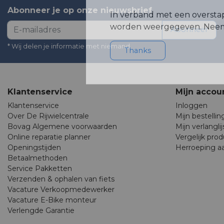
Abonneer je op onze nieuwsbrief
In verband met een oversta
worden weergegeven. Neem 
Abonneer
* Wij delen je informatie met niemand.
Thanks
Klantenservice
Mijn accou
Klantenservice
Inloggen
Over De Rijwielcentrale
Mijn bestelli
Bovag Algemene voorwaarden
Mijn verlanglij
Online reparatie planner
Vergelijk pro
Openingstijden
Herroeping a
Betaalmethoden
Service Pakketten
Verzenden & ophalen van fiets
Vacature Verkoopmedewerker
Vacature E-Bike monteur
Verlengde Garantie