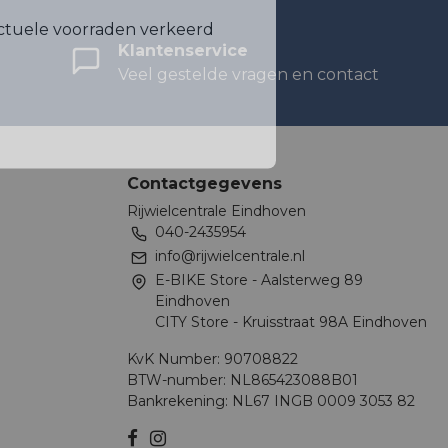
ctuele voorraden verkeerd
Klantenservice
Veel gestelde vragen en contact
Contactgegevens
Rijwielcentrale Eindhoven
040-2435954
info@rijwielcentrale.nl
E-BIKE Store - Aalsterweg 89
Eindhoven
CITY Store - Kruisstraat 98A Eindhoven
KvK Number: 90708822
BTW-number: NL865423088B01
Bankrekening: NL67 INGB 0009 3053 82