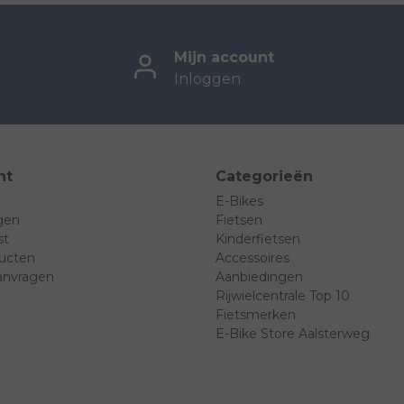
Mijn account
Inloggen
nt
Categorieën
E-Bikes
ngen
Fietsen
st
Kinderfietsen
ducten
Accessoires
anvragen
Aanbiedingen
Rijwielcentrale Top 10
Fietsmerken
E-Bike Store Aalsterweg