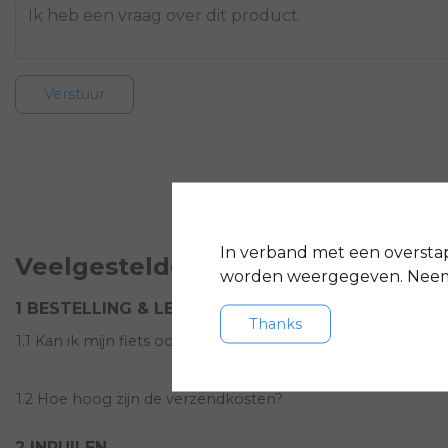
Verstuur
In verband met een oversta
Veelgestelde vragen
worden weergegeven. Neem 
1 BESTELLING & LEVERING
Thanks
1.1 Kan ik mijn fiets ook bij jullie afhalen?
1.2 Hoe hoog zijn de verzendkosten?
2 INRUILEN