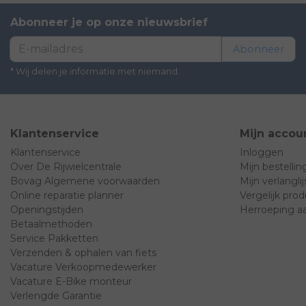
Abonneer je op onze nieuwsbrief
Abonneer
* Wij delen je informatie met niemand.
Klantenservice
Mijn accou
Klantenservice
Inloggen
Over De Rijwielcentrale
Mijn bestelli
Bovag Algemene voorwaarden
Mijn verlanglij
Online reparatie planner
Vergelijk pro
Openingstijden
Herroeping a
Betaalmethoden
Service Pakketten
Verzenden & ophalen van fiets
Vacature Verkoopmedewerker
Vacature E-Bike monteur
Verlengde Garantie