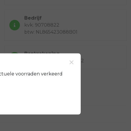
Bedrijf
kvk: 90708822
btw: NL865423088B01
Bankrekening
×
NL67 INGB 0009 3053 82
ctuele voorraden verkeerd