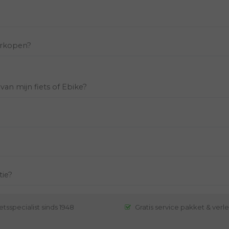
verkopen?
 van mijn fiets of Ebike?
tie?
etsspecialist sinds 1948
Gratis service pakket & verl