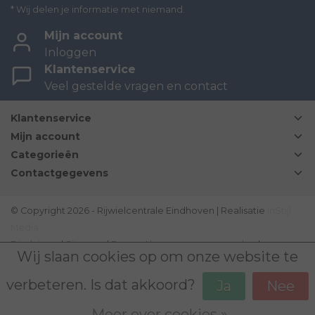
* Wij delen je informatie met niemand.
Mijn account
Inloggen
Klantenservice
Veel gestelde vragen en contact
Klantenservice
Mijn account
Categorieën
Contactgegevens
© Copyright 2026 - Rijwielcentrale Eindhoven | Realisatie
InStijl
Media
Disclaimer
|
Sitemap
|
Bovag Algemene voorwaarden
|
Wij slaan cookies op om onze website te
verbeteren. Is dat akkoord?
Ja
Nee
Meer over cookies »