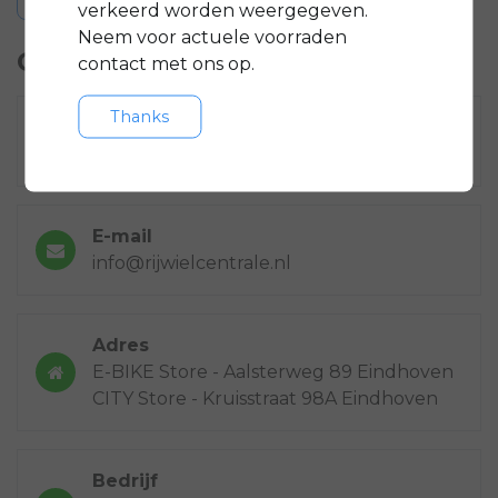
verkeerd worden weergegeven.
Neem voor actuele voorraden
Contactgegevens
contact met ons op.
Thanks
Bel ons
040-2435954
E-mail
info@rijwielcentrale.nl
Adres
E-BIKE Store - Aalsterweg 89 Eindhoven
CITY Store - Kruisstraat 98A Eindhoven
Bedrijf