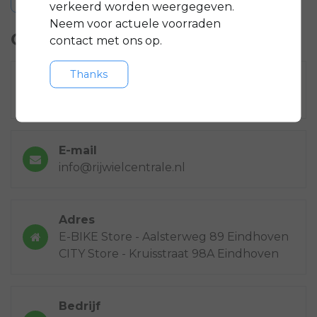
verkeerd worden weergegeven.
Neem voor actuele voorraden
Contactgegevens
contact met ons op.
Thanks
Bel ons
040-2435954
E-mail
info@rijwielcentrale.nl
Adres
E-BIKE Store - Aalsterweg 89 Eindhoven
CITY Store - Kruisstraat 98A Eindhoven
Bedrijf