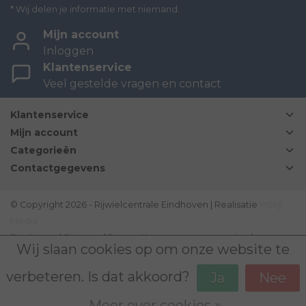
* Wij delen je informatie met niemand.
Mijn account
Inloggen
Klantenservice
Veel gestelde vragen en contact
Klantenservice
Mijn account
Categorieën
Contactgegevens
© Copyright 2026 - Rijwielcentrale Eindhoven | Realisatie
InStijl
Media
Disclaimer
|
Sitemap
|
Bovag Algemene voorwaarden
|
Wij slaan cookies op om onze website te
verbeteren. Is dat akkoord?
Ja
Nee
Meer over cookies »