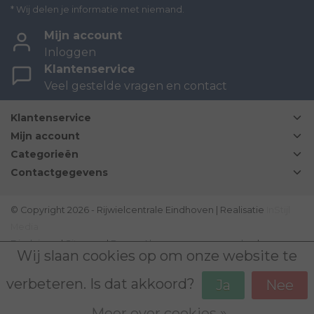
* Wij delen je informatie met niemand.
Mijn account
Inloggen
Klantenservice
Veel gestelde vragen en contact
Klantenservice
Mijn account
Categorieën
Contactgegevens
© Copyright 2026 - Rijwielcentrale Eindhoven | Realisatie
InStijl
Media
Disclaimer
|
Sitemap
|
Bovag Algemene voorwaarden
|
Wij slaan cookies op om onze website te
verbeteren. Is dat akkoord?
Ja
Nee
Meer over cookies »