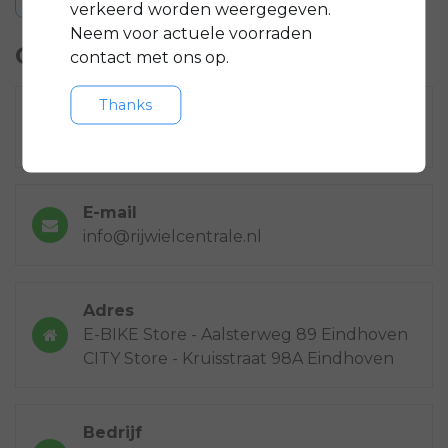
verkeerd worden weergegeven.
Neem voor actuele voorraden
Contactgegevens
contact met ons op.
Thanks
Bel ons
040-2435954
E-mail
info@rijwielcentrale.nl
Adres
E-BIKE Store - Aalsterweg 89 Eindhoven
CITY Store - Kruisstraat 98A Eindhoven
Bedrijf