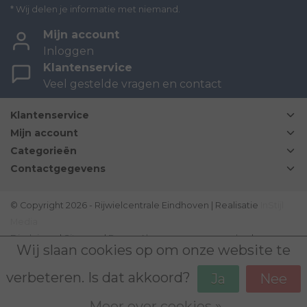
* Wij delen je informatie met niemand.
Mijn account
Inloggen
Klantenservice
Veel gestelde vragen en contact
Klantenservice
Mijn account
Categorieën
Contactgegevens
© Copyright 2026 - Rijwielcentrale Eindhoven | Realisatie
InStijl
Media
Disclaimer
|
Sitemap
|
Bovag Algemene voorwaarden
|
Wij slaan cookies op om onze website te
verbeteren. Is dat akkoord?
Ja
Nee
Meer over cookies »