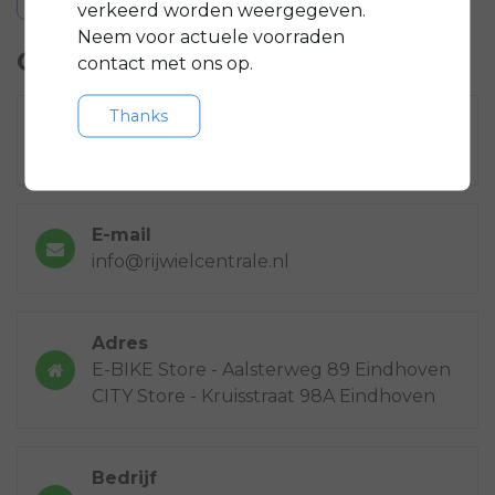
verkeerd worden weergegeven.
Neem voor actuele voorraden
Contactgegevens
contact met ons op.
Thanks
Bel ons
040-2435954
E-mail
info@rijwielcentrale.nl
Adres
E-BIKE Store - Aalsterweg 89 Eindhoven
CITY Store - Kruisstraat 98A Eindhoven
Bedrijf