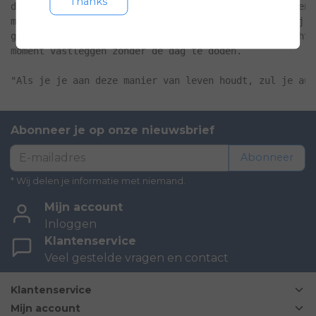
Thanks
dol is op de kleine en grote prestaties van het leven,
met hetzelfde enthousiasme dat hem overviel toen hij h
gevuld is met tijden en plaatsen die de perfecte achte
moment vastleggen zonder de dag te doden.

"Als je je aan deze manier van leven houdt, zul je aut
Abonneer je op onze nieuwsbrief
Abonneer
* Wij delen je informatie met niemand.
Mijn account
Inloggen
Klantenservice
Veel gestelde vragen en contact
Klantenservice
Mijn account